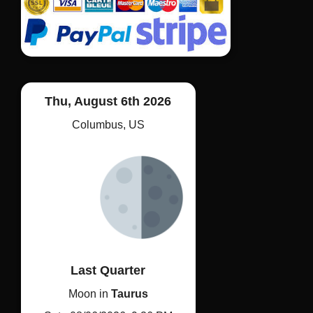
Mon compte
Contact
Conditions générales de ventes
Mentions légales et Politique de confidentialité
Thu, August 6th 2026
Columbus, US
Last Quarter
Moon in 
Taurus