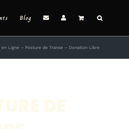
nts
Blog
 en Ligne – Posture de Transe – Donation Libre
TURE DE