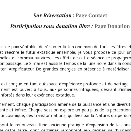
Sur Réservation
:
Page Contact
Participation sous donation libre :
Page Donation
r de paix véritable, de réclamer l’interconnexion de tous les êtres e
re et réécrire le futur extatique ensemble, je vous propose ce jour u
nelles et communautaires. Les effets de cette séance se propageron
on passage. Le 8 mai est aussi le temps de la lune noire dans la cons
ter l’Amplificateur. De grandes énergies en présence à matérialiser
st conçue en tant qu’espace d’expérience profonde et de partage, l’
nement est ouvert à tous, aux personnes intriguées, désirant s’init
onfortés dans leur expérience extatique.
gnement. Chaque participation amène de la puissance et une diversité 
ante et infinie. Chaque session explore un peu plus de la perception
ur cosmique, des transformations, guidées par la Nature, qui perdurent 
sont le renouveau d’une ancienne pratique d’expansion de la consc
de cette terre, dont certaines remontent aux racines de l’human