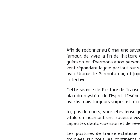
Afin de redonner au 8 mai une saveu
l’amour, de vivre la fin de l’histoi
guérison et d’harmonisation person
vent répandant la joie partout sur s
avec Uranus le Permutateur, et Jupi
collective.
Cette séance de Posture de Transe e
plan du mystère de l’Esprit. L’évè
avertis mais toujours surpris et réc
Ici, pas de cours, vous êtes l’ensei
vitale en incarnant une sagesse viv
capacités d’auto-guérison et de rêve
Les postures de transe extatique 
trouvées sur tous les continents 