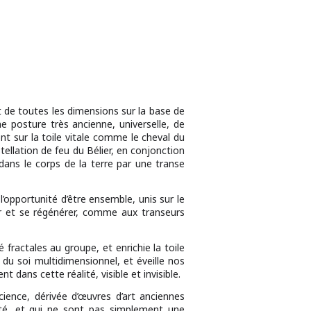
t de toutes les dimensions sur la base de
ne posture très ancienne, universelle, de
t sur la toile vitale comme le cheval du
tellation de feu du Bélier, en conjonction
 dans le corps de la terre par une transe
opportunité d’être ensemble, unis sur le
ier et se régénérer, comme aux transeurs
fractales au groupe, et enrichie la toile
 du soi multidimensionnel, et éveille nos
dans cette réalité, visible et invisible.
ience, dérivée d’œuvres d’art anciennes
ité, et qui ne sont pas simplement une