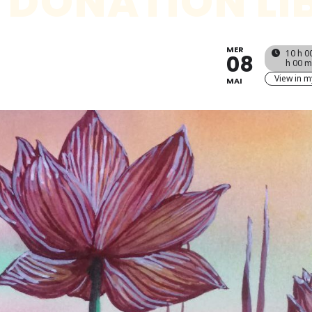
 DONATION LI
MER
10 h 0
08
h 00 m
View in m
MAI