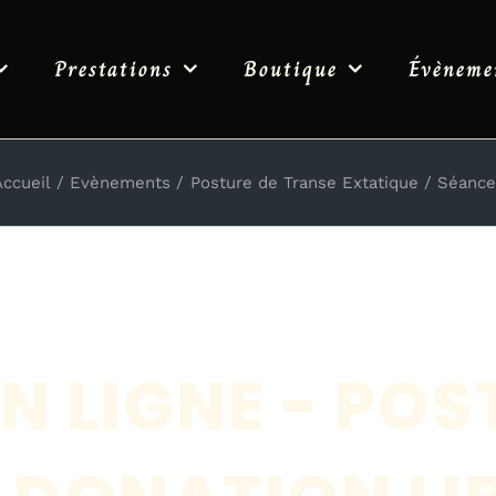
Prestations
Boutique
Évèneme
Accueil
Evènements
Posture de Transe Extatique
Séance
N LIGNE - POS