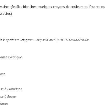
essiner (feuilles blanches, quelques crayons de couleurs ou feutres o
ssettes)
e l’Esprit’ sur Telegram :
https://t.me/+jnDA3hLMO6M2NDBk
ranse extatique
anse
anse à Puimisson
nse à Eauze
oodman