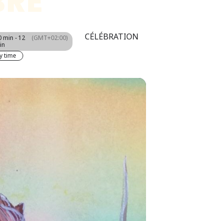
BRE
CÉLÉBRATION
0 min - 12
(GMT+02:00)
in
y time