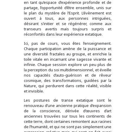
en tant qu’espace d’expérience profonde et de
partage, l’opportunité d’être ensemble, unis sur
le plan du mystère de l’Esprit. L’évènement est
ouvert à tous, aux personnes intriguées,
désirant s’initier et se régénérer, comme aux
transeurs avertis mais toujours surpris et
réconfortés dans leur expérience extatique.
Ici, pas de cours, vous êtes l’enseignement.
Chaque participation amène de la puissance et
une diversité fractales au groupe, et enrichie la
toile vitale en incarnant une sagesse vivante et
infinie. Chaque session explore un peu plus de
la perception du soi multidimensionnel, et éveille
nos capacités d’auto-guérison et de rêveur
cosmique, des transformations, guidées par la
Nature, qui perdurent dans cette réalité, visible
et invisible.
Les postures de transe extatique sont le
renouveau d’une ancienne pratique d’expansion
de la conscience, dérivée d’œuvres d’art
anciennes trouvées sur tous les continents de
cette terre, dont certaines remontent aux racines
de l’humanité, et qui ne sont pas simplement une
expression créative mais qui sont en fait aussi